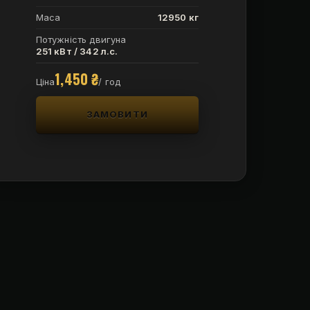
Маса
12950 кг
Потужність двигуна
251 кВт / 342 л.с.
1,450
₴
Ціна
/ год
ЗАМОВИТИ