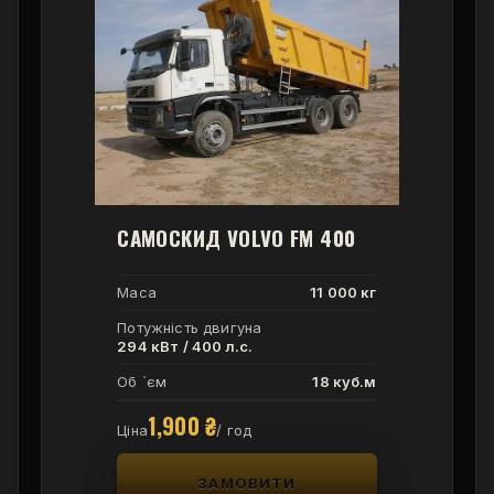
САМОСКИД VOLVO FM 400
Маса
11 000 кг
Потужність двигуна
294 кВт / 400 л.с.
Об `єм
18 куб.м
1,900
₴
Ціна
/ год
ЗАМОВИТИ