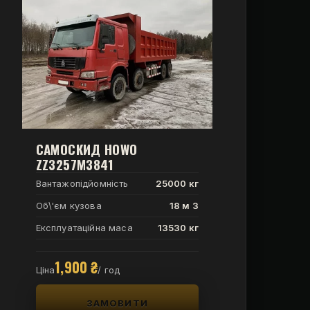
САМОСКИД HOWO
ZZ3257M3841
Вантажопідйомність
25000 кг
Об\'єм кузова
18 м 3
Експлуатаційна маса
13530 кг
1,900
₴
Ціна
/ год
ЗАМОВИТИ