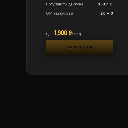
Потужність двигуна
353 л.с.
Об\'єм кузова
20 м 3
1,900
₴
Ціна
/ год
ЗАМОВИТИ