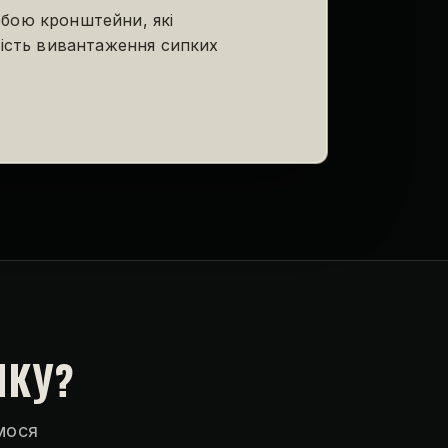
бою кронштейни, які
ність вивантаження сипких
техніку широко застосовують у
одарстві. Будова кузова цієї
ІКУ?
 ґрунту, гравію), а також
 автомобіля. Хоча ця техніка
мося