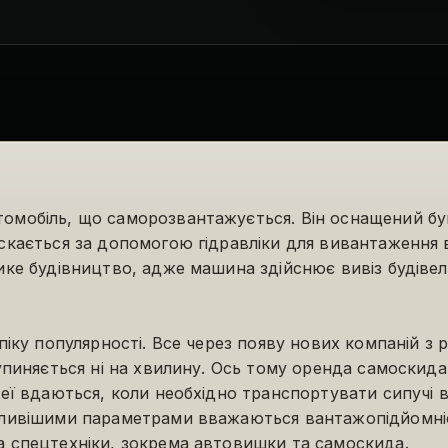
омобіль, що саморозвантажується. Він оснащений бу
скається за допомогою гідравліки для вивантаження в
ике будівництво, адже машина здійснює вивіз будівел
піку популярності. Все через появу нових компаній з 
упиняється ні на хвилину. Ось тому оренда самоскида 
еї вдаються, коли необхідно транспортувати сипучі в
ливішими параметрами вважаються вантажопідйомніст
 спецтехніки, зокрема автовишки та самоскида.