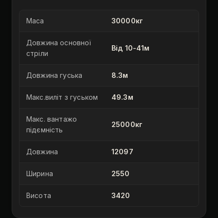
Маса
30000кг
Довжина основної
Від 10-41м
стріли
Довжина гуська
8.3м
Макс.виліт з гуськом
49.3м
Макс. вантажо
25000кг
підємність
Довжина
12097
Ширина
2550
Висота
3420