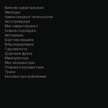
Вилкові навантажувачі
Ямобури
Навантажувачі телескопічні
Автогрейдери
Міні-навантажувачі
Асфальтоукладачі
Автовишки
Бортова машина
Віброзанурювачі
Гідромолоти
Дорожня фреза
Маніпулятори
Міні-екскаватори
Плаваючі екскаватори
Трали
Екскаватори-руйнівники