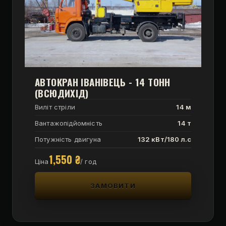
АВТОКРАН ІВАНІВЕЦЬ - 14 ТОНН
(ВСЮДИХІД)
Виліт стріли
14 м
Вантажопідйомність
14 т
Потужність двигуна
132 кВт/180 л.с
1,550
₴
Ціна
/ год
ЗАМОВИТИ