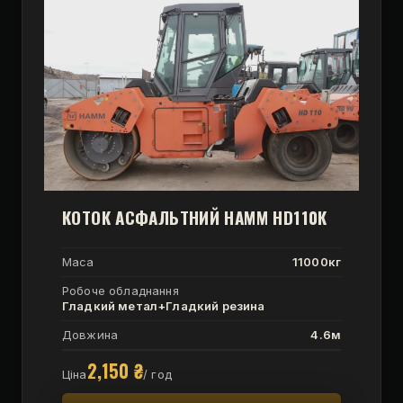
КОТОК АСФАЛЬТНИЙ HAMM HD110К
Маса
11000кг
Робоче обладнання
Гладкий метал+Гладкий резина
Довжина
4.6м
2,150
₴
Ціна
/ год