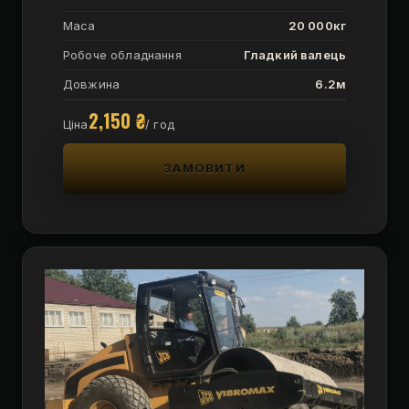
Маса
20 000кг
Робоче обладнання
Гладкий валець
Довжина
6.2м
2,150
₴
Ціна
/ год
ЗАМОВИТИ