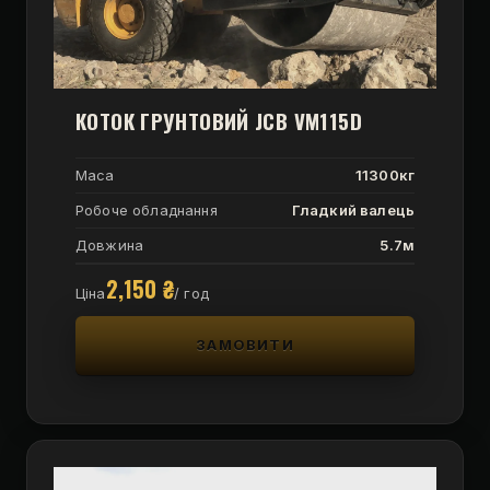
КОТОК ГРУНТОВИЙ JCB VM115D
Маса
11300кг
Робоче обладнання
Гладкий валець
Довжина
5.7м
2,150
₴
Ціна
/ год
ЗАМОВИТИ