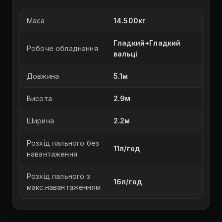
Маса
14.500кг
Гладкий+Гладкий
Робоче обладнання
вальці
Довжина
5.1м
Висота
2.9м
Ширина
2.2м
Розхід пального без
11л/год
навантаження
Розхід пального з
16л/год
макс.навантаженням