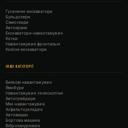
Гусеничні екскаватори
Бульдозери
Самоскиди
Автокрани
Екскаватори-навантажувачі
Котки
Навантажувачі фронтальні
Колісні екскаватори
ІНШІ КАТЕГОРІЇ
Вилкові навантажувачі
Ямобури
Навантажувачі телескопічні
Автогрейдери
Міні-навантажувачі
Асфальтоукладачі
Автовишки
Бортова машина
Віброзанурювачі